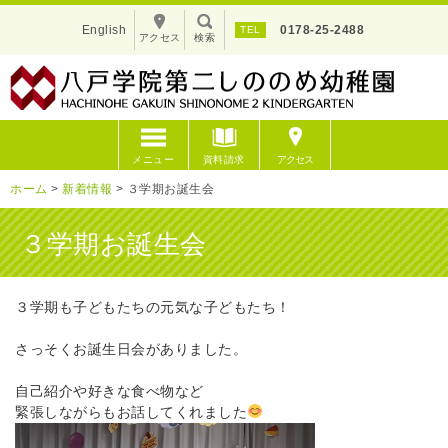
English
0178-25-2488
アクセス
検索
メニュー
資料請求
アクセス
ホーム
>
新着情報
>
３学期お誕生会
３学期お誕生会
３学期も子どもたちの元気な子どもたち！
さっそくお誕生日会がありました。
自己紹介や好きな食べ物など
緊張しながらもお話してくれました